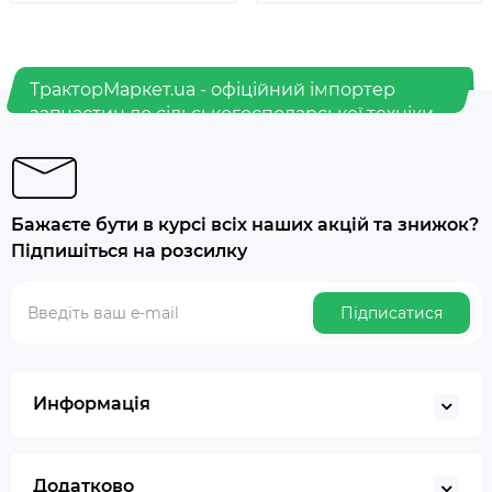
ТракторМаркет.ua - офіційний імпортер
запчастин до сільськогосподарської техніки
Бажаєте бути в курсі всіх наших акцій та знижок?
Підпишіться на розсилку
Підписатися
Информація
Додатково