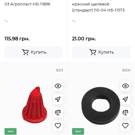
03 Агропласт НБ-11896
красный щелевой
(стандарт) 110-04 НБ-11573
-..
-..
115.98 грн.
21.00 грн.
Купить
Купить
8213
8200
Хит
Хит