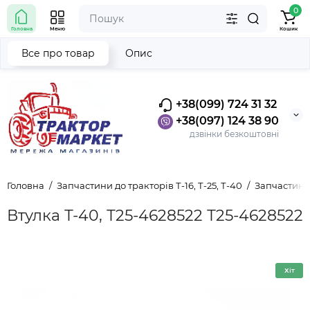
0
Головна
Меню
Кошик
Все про товар
Опис
+38(099) 724 31 32
+38(097) 124 38 90
дзвінки безкоштовні
Головна
Запчастини до тракторів Т-16, Т-25, Т-40
Запчастини 
Втулка Т-40, Т25-4628522 Т25-4628522
Хіт