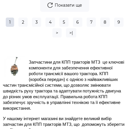
Показати ще
1
2
3
4
5
6
7
8
9
>
>|
Запчастини для КПП тракторів МТЗ  це ключові 
компоненти для забезпечення ефективної 
роботи трансмісії вашого трактора. КПП 
(коробка передач) є однією з найважливіших  
частин трансмісійної системи, що дозволяє змінювати 
швидкість руху трактора та адаптувати потужність двигуна 
до різних умов експлуатації. Правильна робота КПП 
забезпечує зручність в управлінні технікою та її ефективне 
використання.
У нашому інтернет магазині ви знайдете великий вибір 
запчастин для КПП тракторів МТЗ, що  допоможуть зберегти 