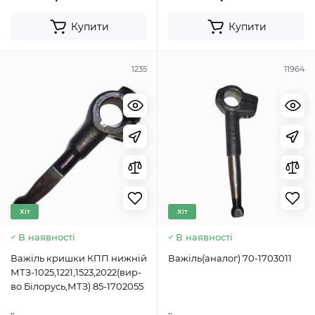
Купити
Купити
1235
11964
Хіт
Хіт
В наявності
В наявності
Важіль кришки КПП нижній
Важіль(аналог) 70-1703011
МТЗ-1025,1221,1523,2022(вир-
во Білорусь,МТЗ) 85-1702055
..
..