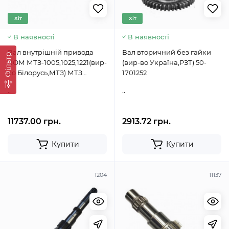
Хіт
Хіт
В наявності
В наявності
Вал внутрішній привода
Вал вторичний без гайки
Фільтр
ВОМ МТЗ-1005,1025,1221(вир-
(вир-во Україна,РЗТ) 50-
во Білорусь,МТЗ) МТЗ
1701252
(виробництво Білорусь) 80-
..
..
1701160
11737.00 грн.
2913.72 грн.
Купити
Купити
1204
11137