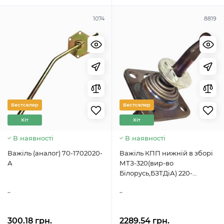
1074
8819
Бестселер
Бестселер
Хіт
Хіт
В наявності
В наявності
Важіль (аналог) 70-1702020-
Важіль КПП нижній в зборі
А
МТЗ-320(вир-во
Білорусь,БЗТДіА) 220-
1702060
..
..
300.18 грн.
2289.54 грн.