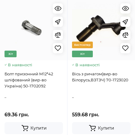
Бестселер
Хіт
Хіт
В наявності
В наявності
Болт призонний М12*42
Вісь з ричагом(вир-во
шліфований (вир-во
Білорусь,ВЗТЗЧ) 70-1723020
Україна) 50-1702092
..
..
69.36 грн.
559.68 грн.
Купити
Купити