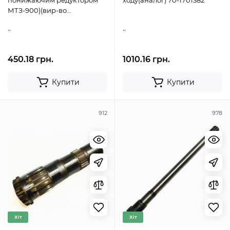
понижаючим редуктором
ходу(аналог) 70-1701382
МТЗ-900)(вир-во
Білорусь,ВЗТЗЧ) 74-1723140
..
..
450.18 грн.
1010.16 грн.
Купити
Купити
912
978
Хіт
Хіт