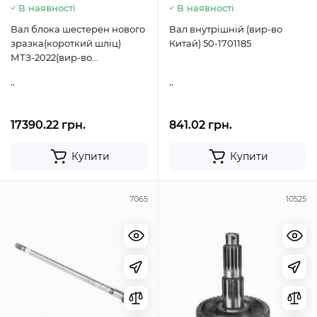
В наявності
В наявності
Вал блока шестерен нового
Вал внутрішній (вир-во
зразка(короткий шліц)
Китай) 50-1701185
МТЗ-2022(вир-во
Білорусь,МТЗ) 2022-1701240-
..
..
Б
17390.22 грн.
841.02 грн.
Купити
Купити
7065
10525