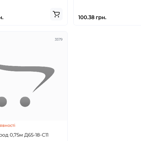
н.
100.38 грн.
3579
явності
Топливопрод 0,75м Д65-18-С11