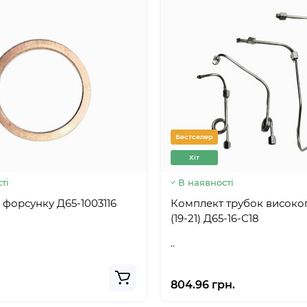
Бестселер
Хіт
ті
В наявності
Кільце під форсунку Д65-1003116
Комплект трубок високог
(19-21) Д65-16-С18
..
804.96 грн.