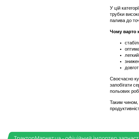
У цій категор
трубки висок
палива до точ
Чому варто 
стабіл
оптима
легкий
знижен
довгот
Своєчасно ку
запобігати се
польових робі
Таким чином,
продуктивніст
ТракторМаркет.ua - офіційний імпортер запчаст