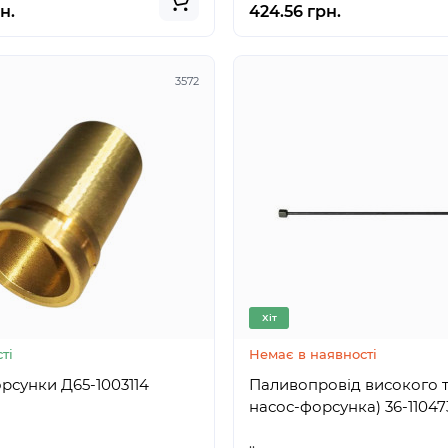
н.
424.56 грн.
3572
Хіт
ті
Немає в наявності
Стакан форсунки Д65-1003114
Паливопровід високого т
насос-форсунка) 36-11
..