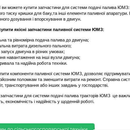
ії ви можете купити запчастини для системи подачі палива ЮМЗ: 
ого тиску кришки для баку,та інші елементи паливної апаратури.
ного дозування і впорскування в двигун.
купити якісні запчастини паливної системи ЮМЗ:
ьна та рівномірна подача палива до двигуна;
льна витрата дизельного пального;
 запуск двигуна в різних умовах;
ня навантаження на інші вузли двигуна;
ривала та надійна робота техніки.
пити компоненти паливної системи ЮМЗ, дозволяє підтримувати д
рйозним поломкам та зменшити витрати на ремонт. Справна систем
т, транспортування або інших завдань у господарстві.
 запчастини для системи подачі палива тракторів ЮМЗ  це важлив
ь, економічність і надійність у щоденній роботі.
ин до сільськогосподарської техніки