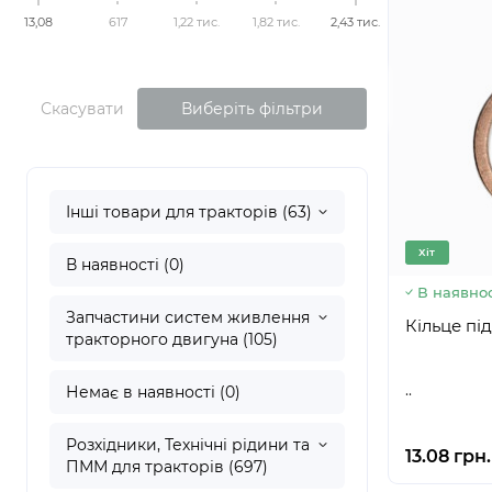
13,08
617
1,22 тис.
1,82 тис.
2,43 тис.
Скасувати
Виберіть фільтри
Інші товари для тракторів (63)
Хіт
В наявності (0)
В наявнос
Запчастини систем живлення
тракторного двигуна (105)
..
Немає в наявності (0)
Розхідники, Технічні рідини та
13.08 грн.
ПММ для тракторів (697)