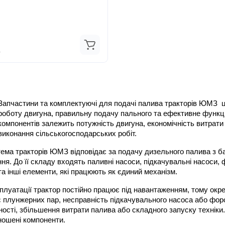
.
Запчастини та комплектуючі для подачі палива тракторів ЮМЗ  ц
роботу двигуна, правильну подачу пального та ефективне функціо
компонентів залежить потужність двигуна, економічність витрати 
виконання сільськогосподарських робіт.
ема тракторів ЮМЗ відповідає за подачу дизельного палива з бак
ня. До її складу входять паливні насоси, підкачувальні насоси, 
а інші елементи, які працюють як єдиний механізм.
плуатації трактор постійно працює під навантаженням, тому окре
с плунжерних пар, несправність підкачувального насоса або фор
ності, збільшення витрати палива або складного запуску техніки
ношені компоненти.