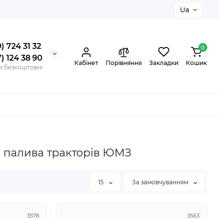
Ua
) 724 31 32
0
) 124 38 90
Кабінет
Порівняння
Закладки
Кошик
и безкоштовні
і палива тракторів ЮМЗ
15
За замовчуванням
3578
3563