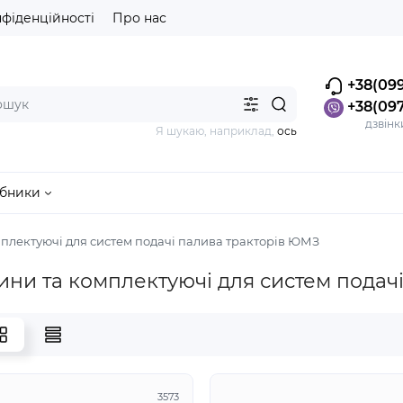
нфіденційності
Про нас
+38(099
+38(097
дзвінк
Я шукаю, наприклад,
ось
бники
плектуючі для систем подачі палива тракторів ЮМЗ
ини та комплектуючі для систем подач
3573