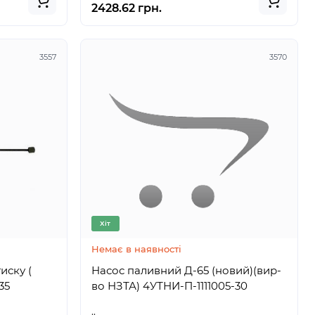
2428.62 грн.
3557
3570
Хіт
Немає в наявності
иску (
Насос паливний Д-65 (новий)(вир-
04735
во НЗТА) 4УТНИ-П-1111005-30
..