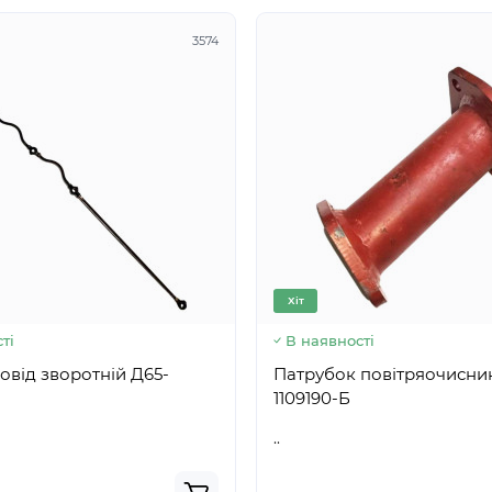
3574
Хіт
ті
В наявності
ід зворотній Д65-
Патрубок повітряочисника Д
1109190-Б
..