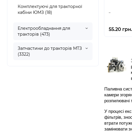
Комплектуючі для тракторної
..
кабіни ЮМЗ (18)
Електрообладнання для
55.20 грн
тракторів (473)
Запчастини до тракторів МТЗ
(3322)
Паливна сист
камери згорян
розпилювачі т
У процесі екс
фільтрів, зно
втрати потуж
замінювати з