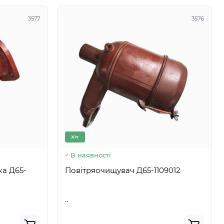
3577
3576
Хіт
В наявності
65-
Повітряочищувач Д65-1109012
..