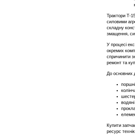
Трактори Т-1
силовими агр
складну конст
змащення, си
У процесі екс
окремих комп
спричинити з
ремонт та куп
До основних 
поршні
колінч
шестер
водяні
прокла
елеме
Купити запчас
ресурс техні