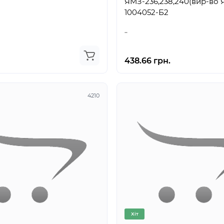
ЯМЗ-236,238,240(вир-во ЯМЗ
1004052-Б2
..
438.66 грн.
4210
Хіт