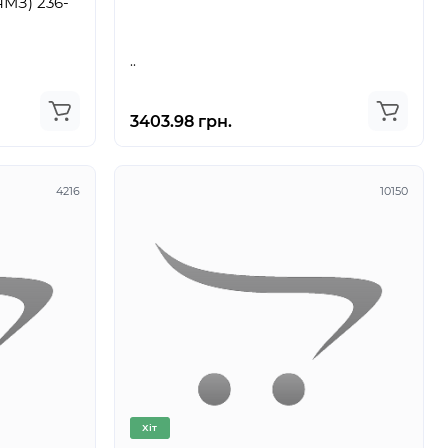
) 236-
..
3403.98 грн.
4216
10150
Хіт