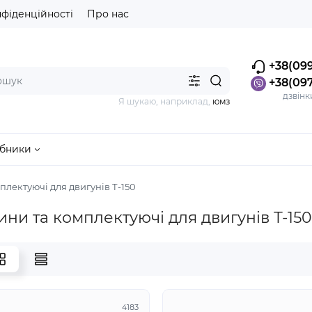
нфіденційності
Про нас
+38(099
+38(097
дзвінк
Я шукаю, наприклад,
юмз
бники
плектуючі для двигунів Т-150
ини та комплектуючі для двигунів Т-150
4183