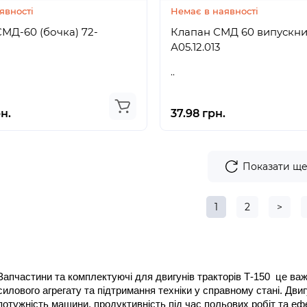
явності
Немає в наявності
Д-60 (бочка) 72-
Клапан СМД 60 випускн
А05.12.013
..
н.
37.98 грн.
Показати щ
1
2
>
Запчастини та комплектуючі для двигунів тракторів Т-150  це важ
силового агрегату та підтримання техніки у справному стані. Двиг
потужність машини, продуктивність під час польових робіт та еф