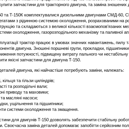
купити запчастини для тракторного двигуна, та заміна зношених д
50 та Т-150К комплектувалися дизельними двигунами СМД-60, 
егатами з рідинною системою охолодження, розрахованими на ро
рукцію та складаються з великої кількості взаємопов’язаних ме
стеми охолодження, газорозподільного механізму та паливної ап
плуатації трактор працює в умовах значних навантажень, пилу т
онентів двигуна. Зношені поршневі групи, прокладки, підшипник
ниження потужності, підвищену витрату пального чи нестабільну
ити якісні запчастини для двигуна Т-150.
деталей двигуна, які найчастіше потребують заміни, належать:
, кільця та гільзи циліндрів;
асті та розподільчі вали;
ні приводу та маховики;
 та масляні насоси;
дки, ущільнення та підшипники;
нти системи охолодження та змащення.
тини для двигунів Т-150 дозволять забезпечити стабільну роботу
ки. Своєчасна заміна деталей допомагає запобігти серйозним пол