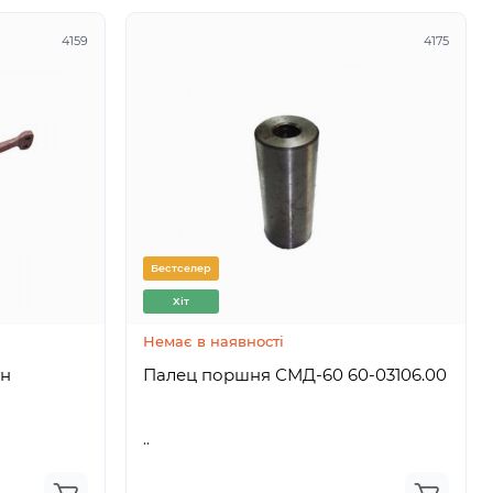
4159
4175
Бестселер
Хіт
Немає в наявності
ун
Палец поршня СМД-60 60-03106.00
..