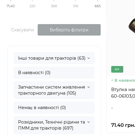
71,40
220
368
516
665
Скасувати
Виберіть фільтри
Інші товари для тракторів (63)
Хіт
В наявності (0)
В наявнос
Запчастини систем живлення
Втулка н
тракторного двигуна (105)
60-06103,
..
Немає в наявності (0)
Розхідники, Технічні рідини та
71.40 грн
ПММ для тракторів (697)