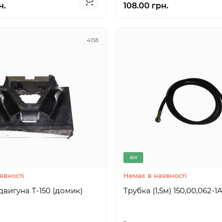
н.
108.00 грн.
4158
Хіт
явності
Немає в наявності
вигуна Т-150 (домик)
Трубка (1,5м) 150,00,062-1
..