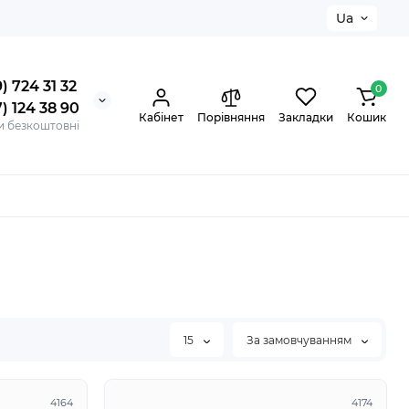
Ua
) 724 31 32
0
) 124 38 90
Кабінет
Порівняння
Закладки
Кошик
и безкоштовні
15
За замовчуванням
4164
4174