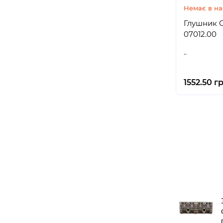
Немає в на
Глушник СМ
07012.00
..
1552.50 гр