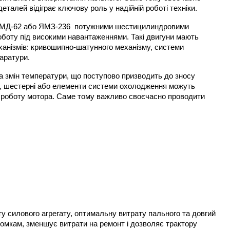
еталей відіграє ключову роль у надійній роботі техніки.
СМД-62 або ЯМЗ-236  потужними шестицилиндровими 
боту під високими навантаженнями. Такі двигуни мають 
ханізмів: кривошипно-шатунного механізму, системи 
аратури.
а змін температури, що поступово призводить до зносу 
и, шестерні або елементи системи охолодження можуть 
 роботу мотора. Саме тому важливо своєчасно проводити 
 силового агрегату, оптимальну витрату пального та довгий 
омкам, зменшує витрати на ремонт і дозволяє трактору 