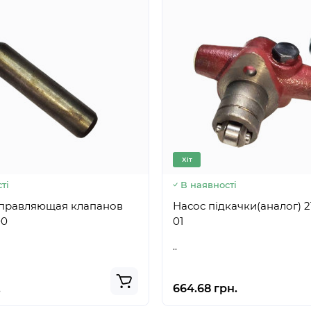
Хіт
ті
В наявності
аправляющая клапанов
Насос підкачки(аналог) 21.1106010-
00
01
..
.
664.68 грн.