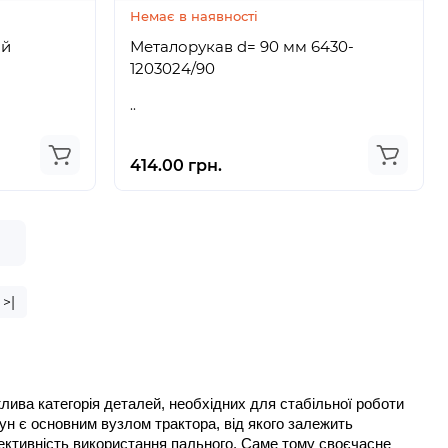
Немає в наявності
ий
Металорукав d= 90 мм 6430-
1203024/90
..
414.00 грн.
е
>|
лива категорія деталей, необхідних для стабільної роботи 
ун є основним вузлом трактора, від якого залежить 
ективність використання пального. Саме тому своєчасне 