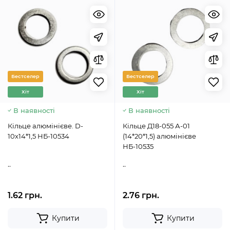
Бестселер
Бестселер
Хіт
Хіт
В наявності
В наявності
Кільце алюмінієве. D-
Кільце Д18-055 А-01
10х14*1,5 НБ-10534
(14*20*1,5) алюмінієве
НБ-10535
..
..
1.62 грн.
2.76 грн.
Купити
Купити