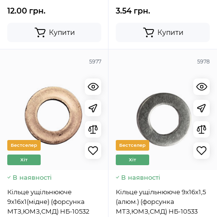
12.00 грн.
3.54 грн.
Купити
Купити
5977
5978
Бестселер
Бестселер
Хіт
Хіт
В наявності
В наявності
Кільце ущільнююче
Кільце ущільнююче 9х16х1,5
9х16х1(мідне) (форсунка
(алюм.) (форсунка
МТЗ,ЮМЗ,СМД) НБ-10532
МТЗ,ЮМЗ,СМД) НБ-10533