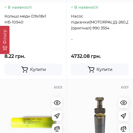
В наявності
В наявності
Кольцо медн.D9х18х1
Насос
НБ-10540
підкачки(MOTORPAL)Д-260,Д-
(оригінал) 990.3554
Фільтр
..
..
8.22 грн.
4732.08 грн.
Купити
Купити
6003
6001