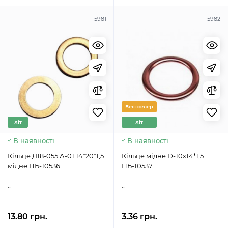
5981
5982
Бестселер
Хіт
Хіт
В наявності
В наявності
Кільце Д18-055 А-01 14*20*1,5
Кільце мідне D-10х14*1,5
мідне НБ-10536
НБ-10537
..
..
13.80 грн.
3.36 грн.