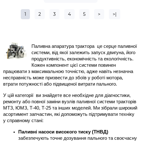
1
2
3
4
5
>
>|
Паливна апаратура трактора  це серце паливної 
системи, від якої залежить запуск двигуна, його 
продуктивність, економічність та екологічність. 
Кожен компонент цієї системи повинен 
працювати з максимальною точністю, адже навіть незначна 
несправність може призвести до збоїв у роботі мотора, 
втрати потужності або підвищеної витрати пального.
У цій категорії  ви знайдете все необхідне для діагностики, 
ремонту або повної заміни вузлів паливної системи тракторів 
МТЗ, ЮМЗ, Т-40, Т-25 та інших моделей. Ми зібрали широкий 
асортимент запчастин, які допоможуть підтримувати техніку 
у справному стані:
Паливні насоси високого тиску (ТНВД)
забезпечують точне дозування пального та своєчасну 