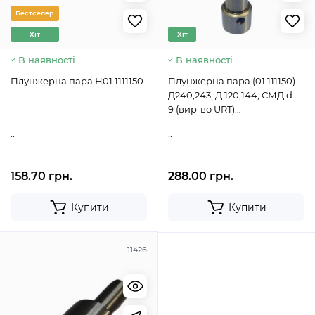
Бестселер
Хіт
Хіт
В наявності
В наявності
Плунжерна пара Н01.1111150
Плунжерна пара (01.111150)
Д240,243, Д 120,144, СМД d =
9 (вир-во URT)
4УТНМ-1111410-0101.111150
..
..
158.70 грн.
288.00 грн.
Купити
Купити
11426