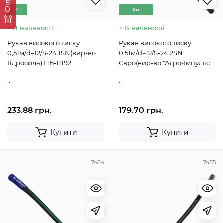
Фільтр
Хіт
Хіт
В наявності
В наявності
Рукав високого тиску
Рукав високого тиску
0,51м/d=12/S-24 1SN(вир-во
0,51м/d=12/S-24 2SN
Гідросила) НБ-11192
Євро(вир-во "Агро-Імпульс")
НБ-11193
..
..
233.88 грн.
179.70 грн.
Купити
Купити
7464
7485