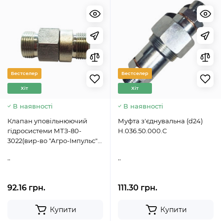
Бестселер
Бестселер
Хіт
Хіт
В наявності
В наявності
Клапан уповільнюючий
Муфта з'єднувальна (d24)
гідросистеми МТЗ-80-
Н.036.50.000.С
3022(вир-во "Агро-Імпульс")
Н.036.65.000-А2-06
..
..
92.16 грн.
111.30 грн.
Купити
Купити