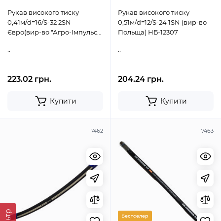
Рукав високого тиску
Рукав високого тиску
0,41м/d=16/S-32 2SN
0,51м/d=12/S-24 1SN (вир-во
Євро(вир-во "Агро-Імпульс")
Польща) НБ-12307
НБ-11186
..
..
223.02 грн.
204.24 грн.
Купити
Купити
7462
7463
Бестселер