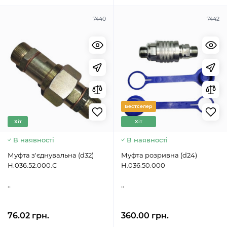
7440
7442
Бестселер
Хіт
Хіт
В наявності
В наявності
Муфта з'єднувальна (d32)
Муфта розривна (d24)
Н.036.52.000.С
Н.036.50.000
..
..
76.02 грн.
360.00 грн.