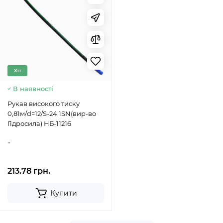
Хіт
В наявності
Рукав високого тиску
0,81м/d=12/S-24 1SN(вир-во
Гідросила) НБ-11216
..
213.78 грн.
Купити