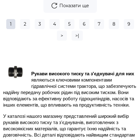
Показати ще
1
2
3
4
5
6
7
8
9
>
>|
Рукави високого тиску та з'єднувачі для них
являються ключовими компонентами
гідравлічної системи трактора, що забезпечують
надійну передачу робочих рідин під високим тиском. Вони
відповідають за ефективну роботу гідроциліндрів, насосів та
інших елементів, що впливають на продуктивність техніки.
У каталозі нашого магазину представлений широкий вибір
рукавів високого тиску та з'єднувачів, виготовлених з
високоякісних матеріалів, що гарантує їхню надійність та
довговічність. Всі деталі відповідають найвищим стандартам