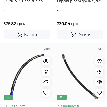
(M27X1.5 М) Євро(вир-во
Євро(вир-во "Агро-Імпульс")
Гідросила) QRC58-CM
НБ-11184
..
..
575.82 грн.
230.04 грн.
Купити
Купити
7456
10511
Хіт
Хіт
В наявності
В наявності