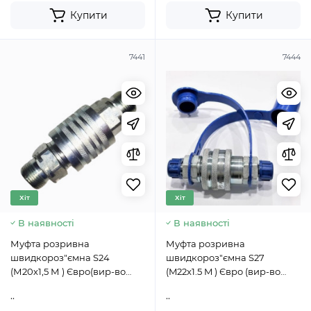
Купити
Купити
7441
7444
Хіт
Хіт
В наявності
В наявності
Муфта розривна
Муфта розривна
швидкороз"ємна S24
швидкороз"ємна S27
(М20х1,5 М ) Євро(вир-во
(M22x1.5 M ) Євро (вир-во
Гідросила) QRC12-CM
Гідросила) QRC12-CM
..
..