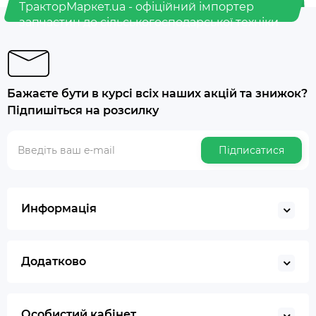
ТракторМаркет.ua - офіційний імпортер
запчастин до сільськогосподарської техніки
Бажаєте бути в курсі всіх наших акцій та знижок?
Підпишіться на розсилку
Підписатися
Информація
Додатково
Особистий кабінет