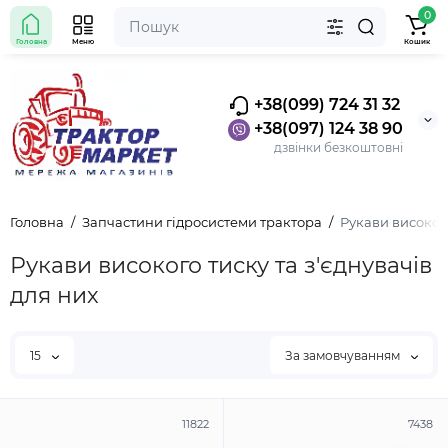
0
Головна
Меню
Кошик
+38(099) 724 31 32
+38(097) 124 38 90
дзвінки безкоштовні
Головна
Запчастини гідросистеми трактора
Рукави високого
Рукави високого тиску та з'єднувачів
для них
15
За замовчуванням
11822
7438