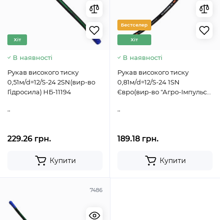
Бестселер
Хіт
Хіт
В наявності
В наявності
Рукав високого тиску
Рукав високого тиску
0,51м/d=12/S-24 2SN(вир-во
0,81м/d=12/S-24 1SN
Гідросила) НБ-11194
Євро(вир-во "Агро-Імпульс")
НБ-11215
..
..
229.26 грн.
189.18 грн.
Купити
Купити
7486