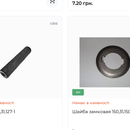
7.20 грн.
4366
Хіт
явності
Немає в наявності
 150,31,127-1
Шайба замковая 150,31,1
..