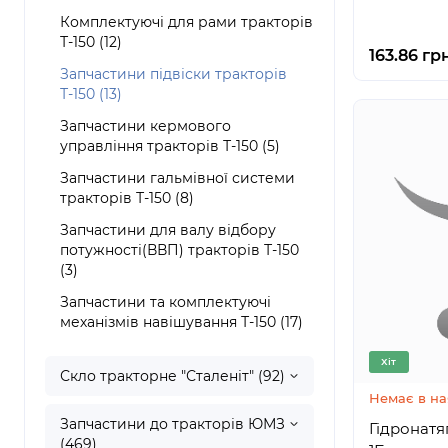
Комплектуючі для рами тракторів
Т-150 (12)
163.86 грн
Запчастини підвіски тракторів
Т-150 (13)
Запчастини кермового
управління тракторів Т-150 (5)
Запчастини гальмівної системи
тракторів Т-150 (8)
Запчастини для валу відбору
потужності(ВВП) тракторів Т-150
(3)
Запчастини та комплектуючі
механізмів навішування Т-150 (17)
Хіт
Скло тракторне "Сталеніт" (92)
Немає в на
Запчастини до тракторів ЮМЗ
Гідронатягувач 
(469)