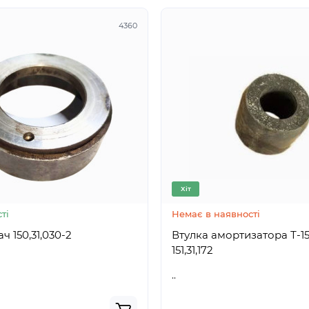
4360
Хіт
ті
Немає в наявності
Ущільнювач 150,31,030-2
Втулка амортизатора Т-15
151,31,172
..