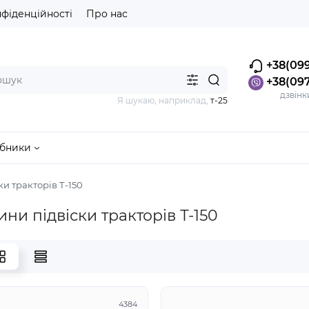
нфіденційності
Про нас
+38(099
+38(097
дзвінк
Я шукаю, наприклад,
т-25
бники
ки тракторів Т-150
ни підвіски тракторів Т-150
4384