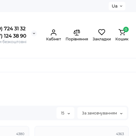
Ua
) 724 31 32
0
) 124 38 90
Кабінет
Порівняння
Закладки
Кошик
и безкоштовні
15
За замовчуванням
4380
4363