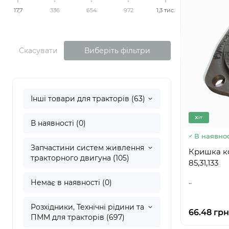
17,7
336
654
972
1,3 тис.
Скасувати
Виберіть фільтри
Інші товари для тракторів (63)
Хіт
В наявності (0)
В наявнос
Запчастини систем живлення
Кришка ко
тракторного двигуна (105)
85,31,133
..
Немає в наявності (0)
Розхідники, Технічні рідини та
66.48 грн
ПММ для тракторів (697)