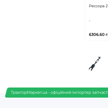
Р
..
6306.60 г
ТракторМаркет.ua - офіційний імпортер запчаст