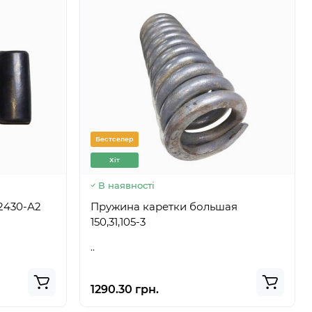
Бестселер
Хіт
В наявності
 214-2902430-А2
Пружина каретки большая
150,31,105-3
..
1290.30 грн.