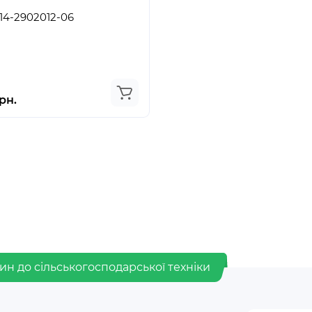
ессора 214-2902012-06
рн.
ин до сільськогосподарської техніки