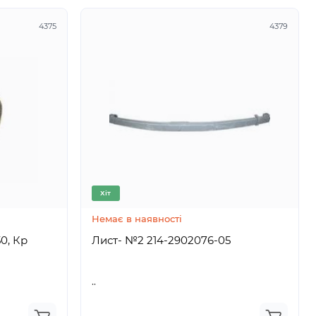
4375
4379
Хіт
Немає в наявності
0, Кр
Лист- №2 214-2902076-05
..