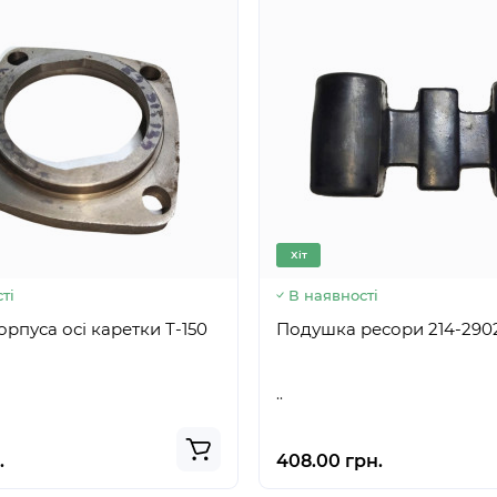
Хіт
ті
В наявності
рпуса осі каретки Т-150
Подушка ресори
..
.
408.00 грн.