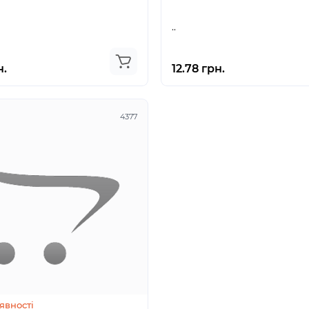
..
н.
12.78 грн.
4377
явності