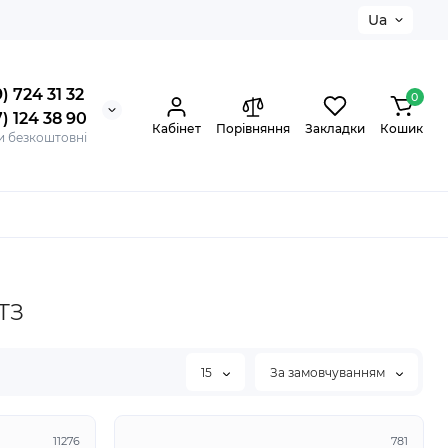
Ua
) 724 31 32
0
) 124 38 90
Кабінет
Порівняння
Закладки
Кошик
и безкоштовні
ТЗ
15
За замовчуванням
11276
781