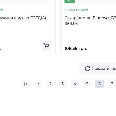
Хіт
ті
В наявності
ужини (вир-во БЗТДіА)
Сухар(вир-во Білорусь,БЗТДі
2
1601316
..
.
108.36 грн.
Показати щ
|<
<
2
3
4
5
6
7