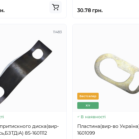
н.
30.78 грн.
11483
Бестселер
Хіт
ті
В наявності
притискного диска(вир-
Пластина(вир-во Україна) 80
во Білорусь,БЗТДіА) 85-1601112
1601099