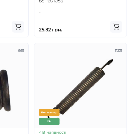
85-1601083
..
25.32 грн.
665
11231
Бестселер
Хіт
В наявності