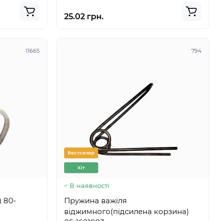
25.02 грн.
11665
794
Бестселер
Хіт
В наявності
-
Пружина важіля
віджимного(підсилена корзина)