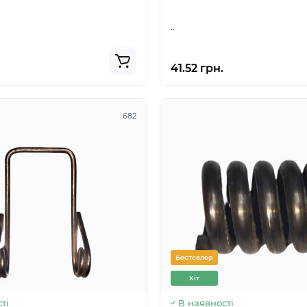
..
41.52 грн.
682
Бестселер
Хіт
ті
В наявності