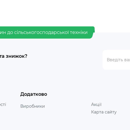
ин до сільськогосподарської техніки
 та знижок?
Додатково
сті
Акції
Виробники
Карта сайту