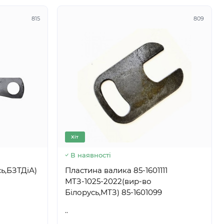
815
809
Хіт
В наявності
ь,БЗТДіА)
Пластина валика 85-1601111
МТЗ-1025-2022(вир-во
Білорусь,МТЗ) 85-1601099
..