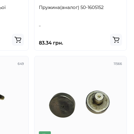
ьої
Пружина(аналог) 50-1605152
..
83.34 грн.
649
11566