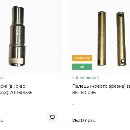
Бестселер
Хіт
ті
В наявності
рні (вир-во
Палець (нового зразка) (
Білорусь,САЗ) 70-1601335
85-1601096
..
н.
26.10 грн.