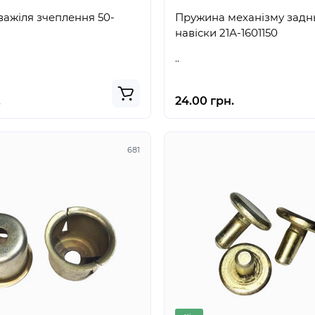
жіля зчеплення 50-
Пружина механізму задн
навіски 21А-1601150
..
.
24.00 грн.
681