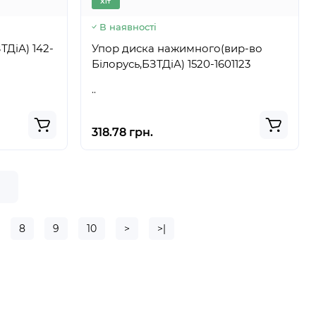
Хіт
В наявності
А) 142-
Упор диска нажимного(вир-во
Білорусь,БЗТДіА) 1520-1601123
..
318.78 грн.
е
8
9
10
>
>|