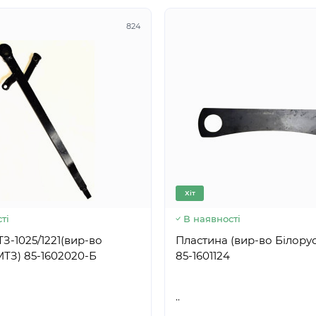
824
Хіт
ті
В наявності
З-1025/1221(вир-во
Пластина (вир-во Білорус
Білорусь,МТЗ) 85-1602020-Б
85-1601124
..