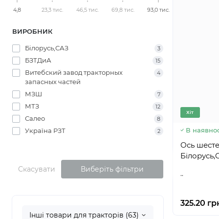
4,8
23,3 тис.
46,5 тис.
69,8 тис.
93,0 тис.
ВИРОБНИК
Білорусь,САЗ
3
БЗТДиА
15
Витебский завод тракторных
4
запасных частей
МЗШ
7
МТЗ
12
Хіт
Салео
8
В наявнос
Україна РЗТ
2
Ось шесте
Скасувати
Виберіть фільтри
..
325.20 гр
Інші товари для тракторів (63)