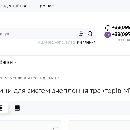
нфіденційності
Про нас
+38(099
+38(097
дзвінк
Я шукаю, наприклад,
зчеплення
бники
стем зчеплення тракторів МТЗ
ини для систем зчеплення тракторів М
757