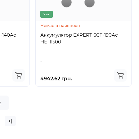
Хит
Немає в наявності
-140Aс
Аккумулятор EXPERT 6CT-190Aс
НБ-11500
..
4942.62 грн.
е
>|