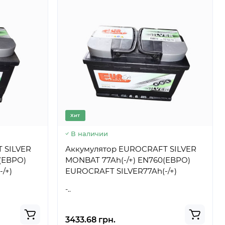
Хит
В наличии
 SILVER
Аккумулятор EUROCRAFT SILVER
(ЕВРО)
MONBAT 77Ah(-/+) EN760(ЕВРО)
/+)
EUROCRAFT SILVER77Ah(-/+)
-..
3433.68 грн.