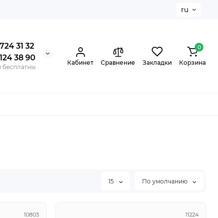
ru
724 31 32
0
124 38 90
Кабинет
Сравнение
Закладки
Корзина
и бесплатны
15
По умолчанию
10803
11224