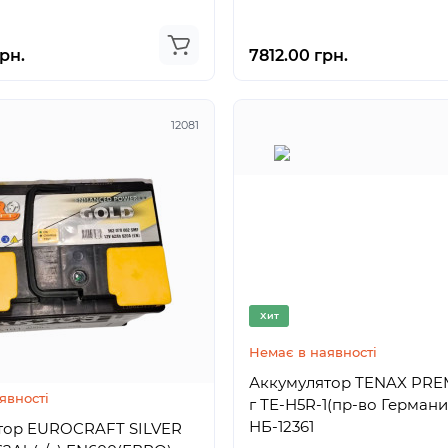
рн.
7812.00 грн.
12081
Хит
Немає в наявності
Аккумулятор TENAX PRE
явності
г ТЕ-Н5R-1(пр-во Германи
НБ-12361
тор EUROCRAFT SILVER