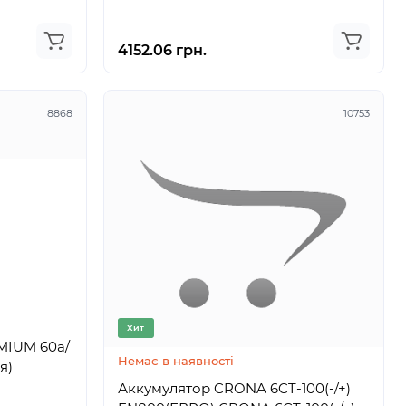
4152.06 грн.
8868
10753
Хит
MIUM 60а/
Немає в наявності
я)
Аккумулятор CRONA 6CT-100(-/+)