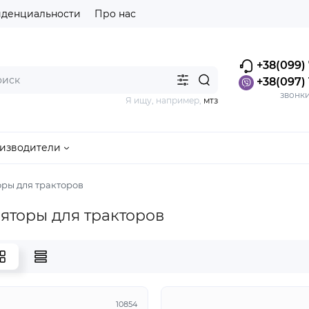
иденциальности
Про нас
+38(099) 
+38(097) 
звонк
Я ищу, например,
мтз
изводители
ры для тракторов
яторы для тракторов
10854