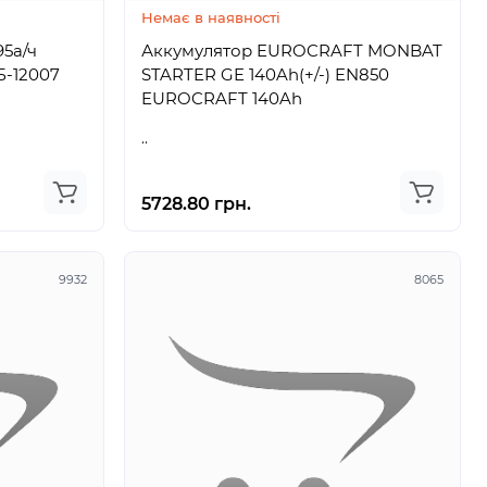
Немає в наявності
95а/ч
Аккумулятор EUROCRAFT MONBAT
(пр-во Италия) НБ-12007
STARTER GE 140Ah(+/-) EN850
EUROCRAFT 140Ah
..
5728.80 грн.
9932
8065