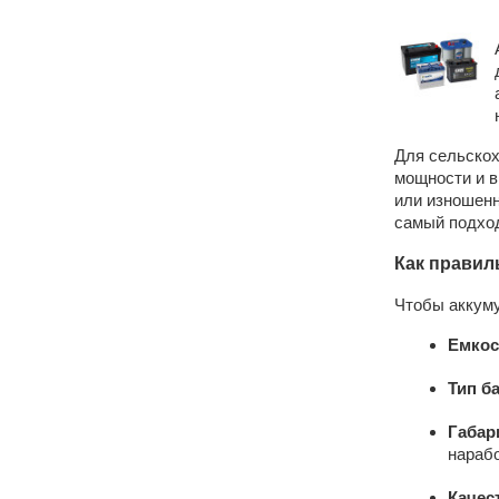
Для сельскох
мощности и в
или изношенн
самый подхо
Как правил
Чтобы аккуму
Емкос
Тип б
Габар
нарабо
Качес