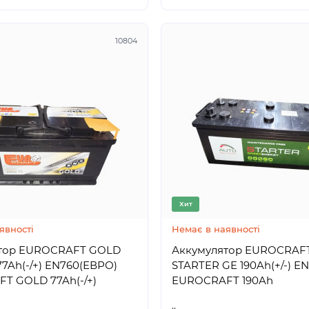
10804
Хит
явності
Немає в наявності
тор EUROCRAFT GOLD
Аккумулятор EUROCRAF
7Ah(-/+) EN760(ЕВРО)
STARTER GE 190Ah(+/-) EN
T GOLD 77Ah(-/+)
EUROCRAFT 190Ah
..