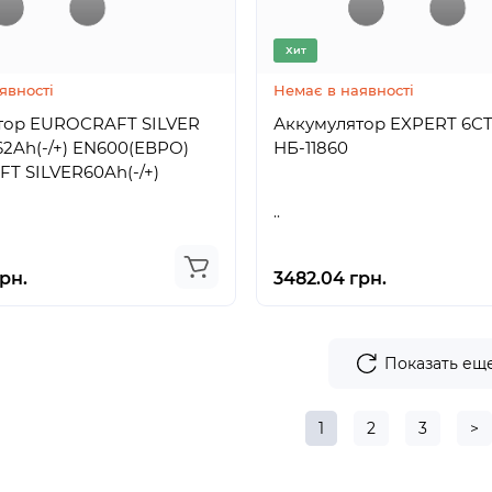
Хит
явності
Немає в наявності
тор EUROCRAFT SILVER
Аккумулятор EXPERT 6CT
2Ah(-/+) EN600(ЕВРО)
НБ-11860
T SILVER60Ah(-/+)
..
рн.
3482.04 грн.
Показать ещ
1
2
3
>