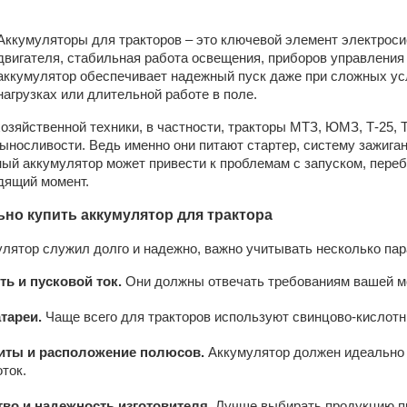
Аккумуляторы для тракторов – это ключевой элемент электроси
двигателя, стабильная работа освещения, приборов управлени
аккумулятор обеспечивает надежный пуск даже при сложных усл
нагрузках или длительной работе в поле.
озяйственной техники, в частности, тракторы МТЗ, ЮМЗ, Т-25, 
ыносливости. Ведь именно они питают стартер, систему зажига
ый аккумулятор может привести к проблемам с запуском, пере
дящий момент.
ьно купить аккумулятор для трактора
лятор служил долго и надежно, важно учитывать несколько пар
ть и пусковой ток.
Они должны отвечать требованиям вашей мо
атареи.
Чаще всего для тракторов используют свинцово-кислотн
иты и расположение полюсов.
Аккумулятор должен идеально 
ток.
тво и надежность изготовителя.
Лучше выбирать продукцию 