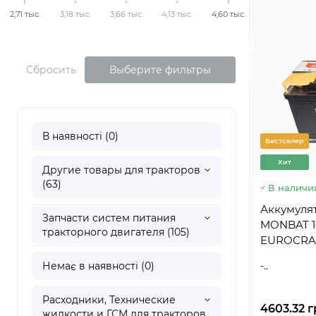
2,71 тыс.
3,18 тыс.
3,66 тыс.
4,13 тыс.
4,60 тыс.
Сбросить
Выберите фильтры
В наявності (0)
Бестселер
Хит
Другие товары для тракторов
(63)
В наличи
Аккумуля
Запчасти систем питания
MONBAT 10
тракторного двигателя (105)
EUROCRAF
Немає в наявності (0)
-..
Расходники, Технические
4603.32 г
жидкости и ГСМ для тракторов