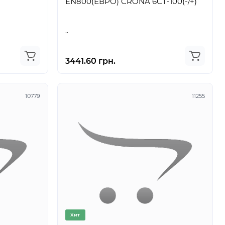
EN800(ЕВРО) CRONA 6CT-100(-/+)
..
3441.60 грн.
10779
11255
Хит