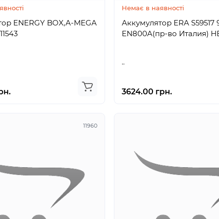
явності
Немає в наявності
тор ENERGY BOX,A-MEGA
Аккумулятор ERA S59517 
НБ-11543
EN800A
..
рн.
3624.00 грн.
11960