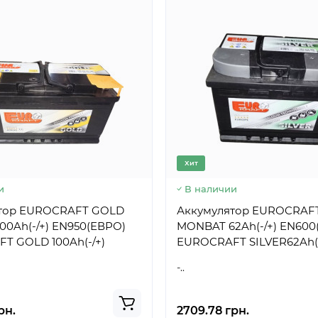
Хит
и
В наличии
тор EUROCRAFT GOLD
Аккумулятор EUROCRAFT
0Ah(-/+) EN950(ЕВРО)
MONBAT 62Ah(-/+) EN600
T GOLD 100Ah(-/+)
EUROCRAFT SILVER62Ah(-
-..
рн.
2709.78 грн.