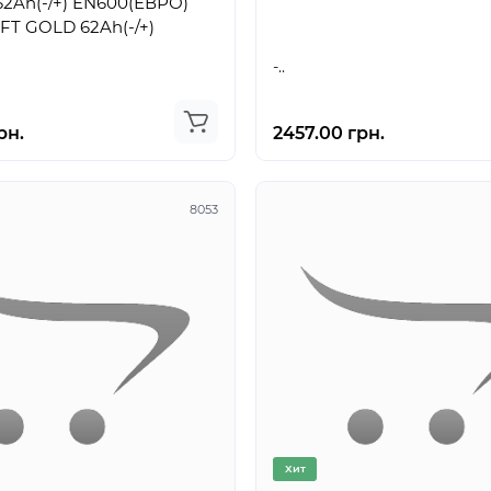
2Ah(-/+) EN600(ЕВРО)
T GOLD 62Ah(-/+)
-..
рн.
2457.00 грн.
8053
Хит