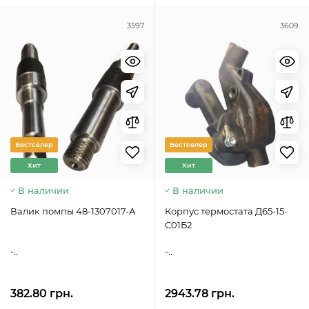
3597
3609
Бестселер
Бестселер
Хит
Хит
В наличии
В наличии
Валик помпы 48-1307017-А
Корпус термостата Д65-15-
С01Б2
-..
-..
382.80 грн.
2943.78 грн.