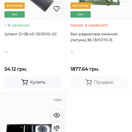
Бестселер
Бестселер
Хит
Хит
В наличии
Немає в наявності
Шланг D=38 45-1303010-02
Бак радиатора нижний
(латунь) 36-1301070-Б
-..
-..
54.12 грн.
1877.64 грн.
Купить
Продано
11284