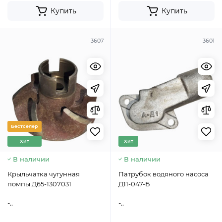
Купить
Купить
3607
3601
Бестселер
Хит
Хит
В наличии
В наличии
Крыльчатка чугунная
Патрубок водяного насоса
помпы Д65-1307031
Д11-047-Б
-..
-..