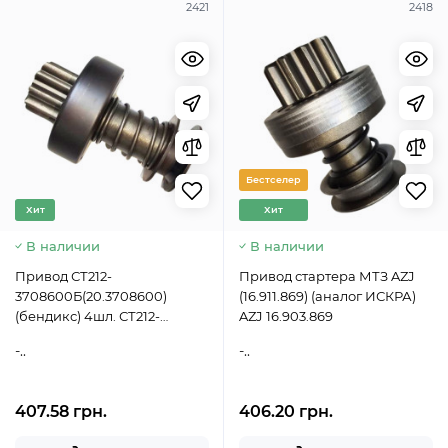
2421
2418
Бестселер
Хит
Хит
В наличии
В наличии
Привод СТ212-
Привод стартера МТЗ AZJ
3708600Б(20.3708600)
(16.911.869) (аналог ИСКРА)
(бендикс) 4шл. СТ212-
AZJ 16.903.869
3708600Б
-..
-..
407.58 грн.
406.20 грн.