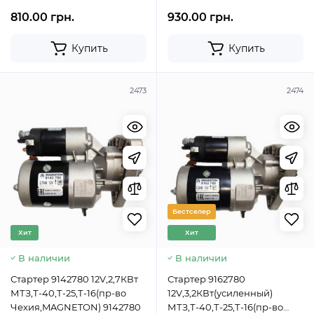
810.00 грн.
930.00 грн.
Купить
Купить
2473
2474
Бестселер
Хит
Хит
В наличии
В наличии
Стартер 9142780 12V,2,7КВт
Стартер 9162780
МТЗ,Т-40,Т-25,Т-16(пр-во
12V,3,2КВт(усиленный)
Чехия,MAGNETON) 9142780
МТЗ,Т-40,Т-25,Т-16(пр-во