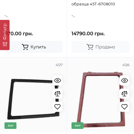
образца 45Т-6708010
-..
-..
Фильтр
870.00 грн.
14790.00 грн.
Купить
Продано
4127
4126
Хит
Хит