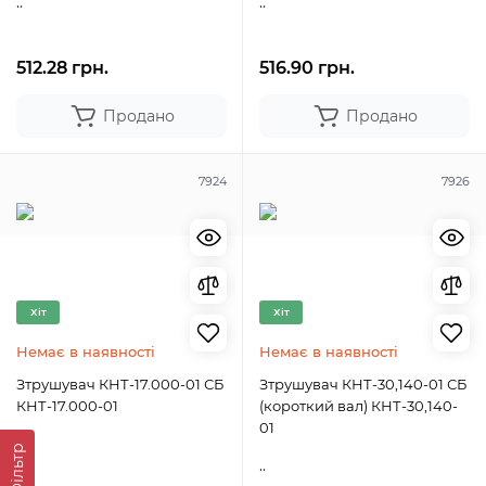
..
..
512.28 грн.
516.90 грн.
Продано
Продано
7924
7926
Хіт
Хіт
Немає в наявності
Немає в наявності
Зтрушувач КНТ-17.000-01 СБ
Зтрушувач КНТ-30,140-01 СБ
КНТ-17.000-01
(короткий вал) КНТ-30,140-
01
Фільтр
..
..