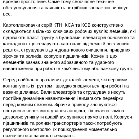
врожаю просто гине. Саме тому своєчасне технічне 
обслуговування та наявність потрібних запчастин вирішує 
все.
Картоплекопачки серій КТН, КСА та КСВ конструктивно 
складаються з кількох ключових робочих вузлів: лемешів, які 
підрізають пласт ґрунту з бульбами, елеваторів основного та 
каскадного  що сепарують картоплю від землі й рослинних 
решток, струшувачів для додаткового очищення, привідних 
зірочок та роликів, корпусів підшипників. Кожен із цих 
елементів зазнає значного абразивного та ударного 
навантаження при роботі в кам'янистому або важкому грунті.
Серед найбільш вразливих деталей  лемеші, які першими 
контактують із грунтом і швидко зношуються при роботі на 
важких ділянках. Вали елеваторів та струшувачів несуть 
постійне динамічне навантаження і вимагають перевірки 
перед кожним сезоном. Зірочки приводу зношуються 
поступово через витягування ланцюга, і їх вчасна заміна 
дозволяє уникнути аварійних зупинок прямо в полі. Корпуси 
підшипників та ролики транспортерів також потребують 
регулярного контролю  їх пошкодження моментально 
позначається на якості сепарації.