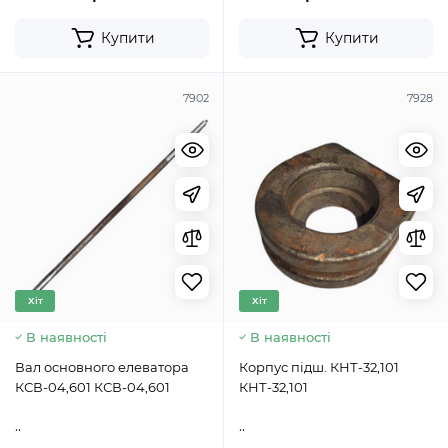
Купити
Купити
7902
7928
Хіт
Хіт
В наявності
В наявності
Вал основного елеватора
Корпус підш. КНТ-32,101
КСВ-04,601 КСВ-04,601
КНТ-32,101
..
..