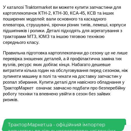
У каталозі Traktormarket ви можете купити запчастини для 
картоплекопачок КТН-2, КТН-30, КСА-45, КСВ та інших 
поширених моделей: вали основного та каскадного 
елеватора, струшувачі, зірочки різних типів, лемеші, корпуси 
підшипників і ролики. Деталі підходять для агрегатування з 
тракторами МТЗ, ЮМЗ та іншою тяговою технікою 
середнього класу.
Правильна підготовка картоплекопачки до сезону це не лише 
перевірка зношених деталей, а й профілактична заміна тих 
вузлів, ресурс яких добігає кінця. Набагато дешевше 
витратити кілька годин на обслуговування перед сезоном, ніж 
зупиняти машину в полі та чекати на доставку запчастин у 
розпал збирання. Купити деталі для навісного обладнання у 
ТракторМаркет  означає завчасно подбати про безперебійну 
роботу техніки та впевнено увійти в сезон без зайвих 
ризиків. 
ТракторМаркет.ua - офіційний імпортер