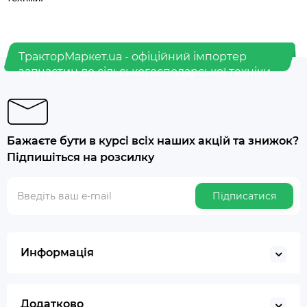
ТракторМаркет.ua - офіційний імпортер
запчастин до сільськогосподарської техніки
Бажаєте бути в курсі всіх наших акцій та знижок?
Підпишіться на розсилку
Підписатися
Информація
Додатково