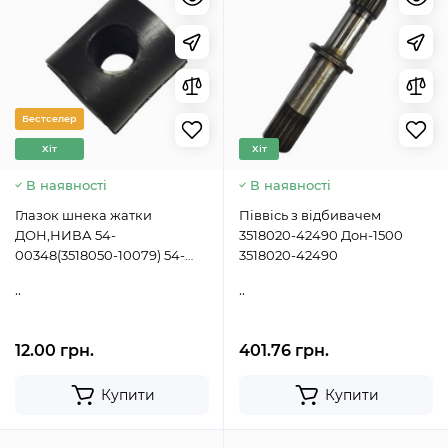
Бестселер
Хіт
Хіт
В наявності
В наявності
Глазок шнека жатки
Піввісь з відбивачем
ДОН,НИВА 54-
3518020-42490 Дон-1500
00348(3518050-10079) 54-
3518020-42490
00348
..
..
12.00 грн.
401.76 грн.
Купити
Купити