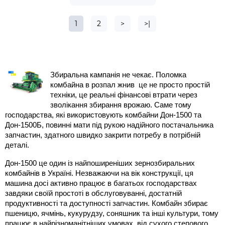
1
2
>
>|
Збиральна кампанія не чекає. Поломка 
комбайна в розпал жнив  це не просто простій 
техніки, це реальні фінансові втрати через 
зволікання збирання врожаю. Саме тому 
господарства, які використовують комбайни Дон-1500 та 
Дон-1500Б, повинні мати під рукою надійного постачальника 
запчастин, здатного швидко закрити потребу в потрібній 
деталі.
Дон-1500 це один із найпоширеніших зернозбиральних 
комбайнів в Україні. Незважаючи на вік конструкції, ця 
машина досі активно працює в багатьох господарствах 
завдяки своїй простоті в обслуговуванні, достатній 
продуктивності та доступності запчастин. Комбайн збирає 
пшеницю, ячмінь, кукурудзу, соняшник та інші культури, тому 
працює в найрізноманітніших умовах  від сухого степового 