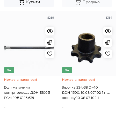
Купити
Продано
5269
5334
Хіт
Хіт
Немає в наявності
Немає в наявності
Болт маточини
Зірочка Z9 t-38 D=40
контрпривода ДОН-1500Б
ДОН-1500, 10.08.07.102-1 під
РСМ-10Б.01.15.639
шпонку 10.08.07.102-1
..
..