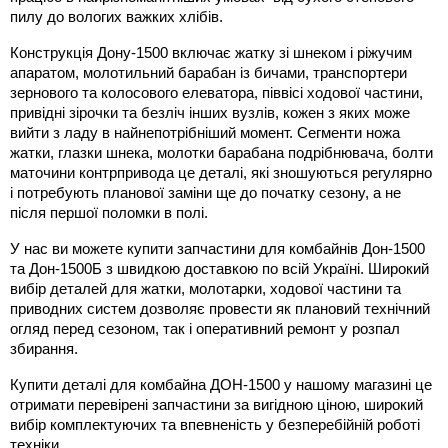
пилу до вологих важких хлібів.
Конструкція Дону-1500 включає жатку зі шнеком і ріжучим 
апаратом, молотильний барабан із бичами, транспортери 
зернового та колосового елеватора, піввісі ходової частини, 
привідні зірочки та безліч інших вузлів, кожен з яких може 
вийти з ладу в найнепотрібніший момент. Сегменти ножа 
жатки, глазки шнека, молотки барабана подрібнювача, болти 
маточини контрпривода це деталі, які зношуються регулярно 
і потребують планової заміни ще до початку сезону, а не 
після першої поломки в полі.
У нас ви можете купити запчастини для комбайнів Дон-1500 
та Дон-1500Б з швидкою доставкою по всій Україні. Широкий 
вибір деталей для жатки, молотарки, ходової частини та 
приводних систем дозволяє провести як плановий технічний 
огляд перед сезоном, так і оперативний ремонт у розпал 
збирання.
Купити деталі для комбайна ДОН-1500 у нашому магазині це 
отримати перевірені запчастини за вигідною ціною, широкий 
вибір комплектуючих та впевненість у безперебійній роботі 
техніки. 