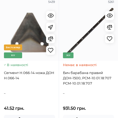
5439
5261
Бестселер
Хіт
Хіт
В наявності
Немає в наявності
Сегмент Н.066-14 ножа ДОН
Бич барабана правий
Н.066-14
ДОН-1500, РСМ-10.01.18.707
РСМ-10.01.18.707
..
..
41.52 грн.
931.50 грн.