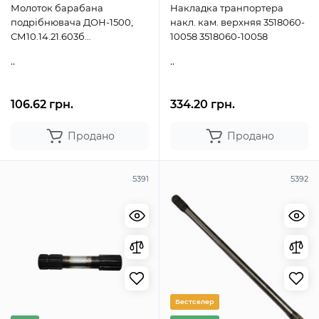
Молоток барабана
Накладка транпортера
подрібнювача ДОН-1500,
накл. кам. верхняя 3518060-
СМ10.14.21.603б
10058 3518060-10058
СМ10.14.21.603б
..
..
106.62 грн.
334.20 грн.
Продано
Продано
5391
5392
Бестселер