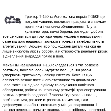
Трактор Т-150 та його колісна версія Т-150К це 
потужні машини, покликані працювати з важким 
причіпним і навісним обладнанням. Плуги, 
культиватори, важкі борони, розкидачі добрив  
все це кріпиться до трактора через механізм навішування, і 
саме від його надійності залежить точність та ефективність 
агрегатування. Зношені або пошкоджені деталі навіски не 
лише знижують якість роботи, а й створюють реальний ризик 
відчеплення знаряддя прямо в полі.
Механізм навішування Т-150 складається з тяг, розкосів, 
розтяжок, важелів, осей, муфт та пальців, які разом 
утворюють триточкову навісну систему. Кожен з цих 
елементів зазнає постійного статичного та динамічного 
навантаження під час підйому та опускання навісного 
обладнання, роботи на нерівному рельєфі, транспортування 
важких агрегатів по дорозі. З часом з'єднувальні пальці 
розбиваються, розкоси втрачають геометрію, тяги 
деформуються або тріскаються у місцях зварювання  і 
навіска перестає тримати знаряддя в потрібному положенні.