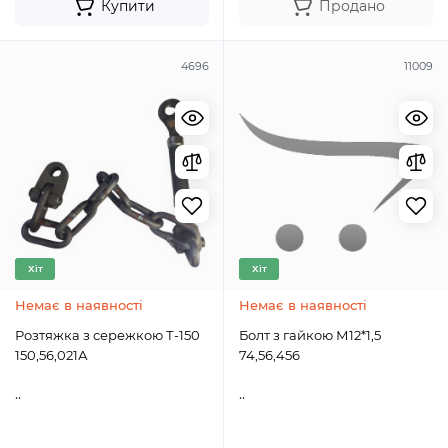
Купити
Продано
4696
11009
Хіт
Хіт
Немає в наявності
Немає в наявності
Розтяжка з сережкою Т-150
Болт з гайкою М12*1,5
150,56,021А
74,56,456
..
..