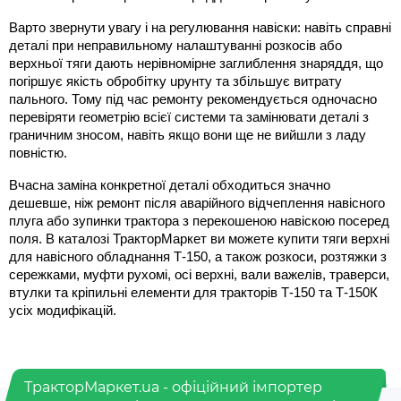
Варто звернути увагу і на регулювання навіски: навіть справні 
деталі при неправильному налаштуванні розкосів або 
верхньої тяги дають нерівномірне заглиблення знаряддя, що 
погіршує якість обробітку uрунту та збільшує витрату 
пального. Тому під час ремонту рекомендується одночасно 
перевіряти геометрію всієї системи та замінювати деталі з 
граничним зносом, навіть якщо вони ще не вийшли з ладу 
повністю.
Вчасна заміна конкретної деталі обходиться значно 
дешевше, ніж ремонт після аварійного відчеплення навісного 
плуга або зупинки трактора з перекошеною навіскою посеред 
поля. В каталозі ТракторМаркет ви можете купити тяги верхні 
для навісного обладнання Т-150, а також розкоси, розтяжки з 
сережками, муфти рухомі, осі верхні, вали важелів, траверси, 
втулки та кріпильні елементи для тракторів Т-150 та Т-150К 
усіх модифікацій.
ТракторМаркет.ua - офіційний імпортер