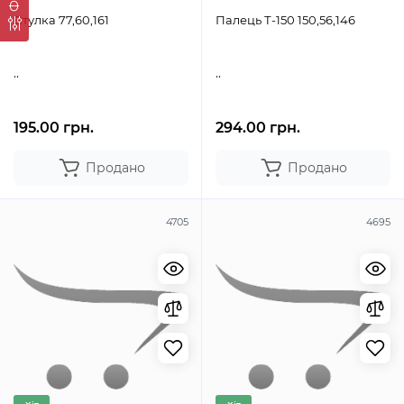
Втулка 77,60,161
Палець Т-150 150,56,146
..
..
195.00 грн.
294.00 грн.
Продано
Продано
4705
4695